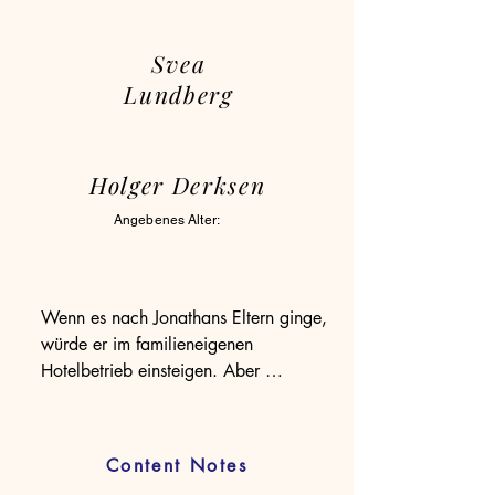
Svea
Lundberg
Holger Derksen
Angebenes Alter:
Wenn es nach Jonathans Eltern ginge, 
würde er im familieneigenen 
Hotelbetrieb einsteigen. Aber 
Jonathan hat nicht Jahre in einem der 
renommiertesten Caféhäuser Wiens 
verbracht, um anschließend ›nur‹ in 
Content Notes
der Hotelküche zu stehen.
