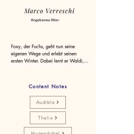
Marco Verreschi
Angebenes Alter:
Foxy, der Fuchs, geht nun seine 
eigenen Wege und erlebt seinen 
ersten Winter. Dabei lernt er Waldi, 
den alten Dachs, kennen. Zwischen 
den beiden entwickelt sich eine

besondere Freundschaft. Gemeinsam 
Content Notes
erleben sie lustige Abenteuer im 
Schnee. Und schließlich findet Foxy 
Audible
seine große Liebe. Die Kälte und das 
knappe Nahrungsangebot machen 
Thalia
den Winter für viele Tiere, und 
insbesondere für Füchse, zu einer 
richtigen Herausforderung.

Hugendubel