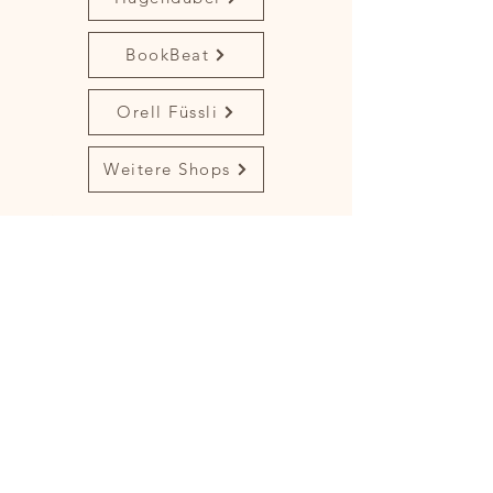
Dieses Buch ist der Fortsetzungsband 
von Foxy,

BookBeat
der bunte Fuchs. Ihr lernt hier viel über 
das Verhalten

Orell Füssli
von Füchsen im Winter. Um zu 
überleben, haben sie

Weitere Shops
verschiedenste Strategien entwickelt 
und sich der Natur bestens angepasst.
Hörprobe
4099995445336
21.05.2024