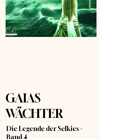
 J
 J
GAIAS
WÄCHTER
Die Legende der Selkies -
Band 4