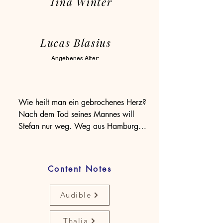
Tina Winter
Lucas Blasius
Angebenes Alter:
Wie heilt man ein gebrochenes Herz?

Nach dem Tod seines Mannes will 
Stefan nur weg. Weg aus Hamburg 
und der Wohnung, in der ihn die 
Erinnerungen zu erdrücken drohen. 
Seine Flucht führt ihn in den eisigen 
Content Notes
Norden Norwegens – und zu dem 
attraktiven Hotelbesitzer Henrik, der 
Audible
ihm nicht nur eine Unterkunft anbietet, 
sondern ihn kurz darauf aus einer 
Thalia
gefährlichen Situation rettet. Zwischen 