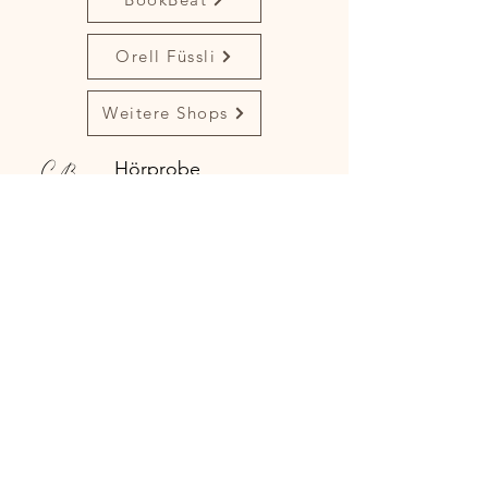
dem Gleichgewicht. Kann Abbys und 
Ethans Liebe unter diesen schwierigen 
Orell Füssli
Umständen Bestand haben?
Weitere Shops
Hörprobe
4099994300551