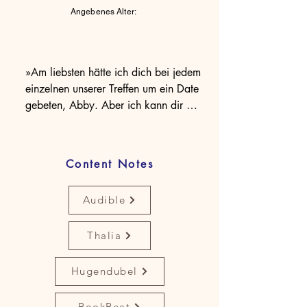
Angebenes Alter:
»Am liebsten hätte ich dich bei jedem 
einzelnen unserer Treffen um ein Date 
gebeten, Abby. Aber ich kann dir 
doch nichts bieten.«

»Wie kommst du darauf, dass du mir 
etwas bieten musst, Ethan?«

Content Notes
Seit der obdachlose Ethan Abby vor 
einem Betrunkenen beschützt hat, sind 
Audible
die beiden gute Freunde geworden. 
An einem frostigen Winterabend 
Thalia
bietet Abby ihm an, die Nacht bei ihr 
zu verbringen.

Bald entwickeln sie stärkere Gefühle 
Hugendubel
füreinander. Doch eine 
Ausnahmesituation bringt alles aus 
BookBeat