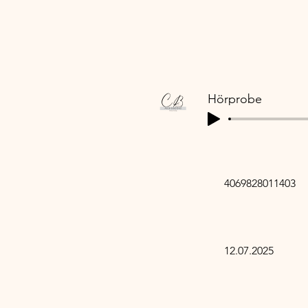
14 
14 
Hörprobe
4069828011403
12.07.2025