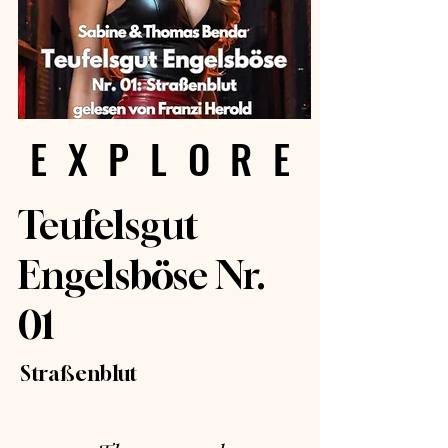
EXPLORE
EXPLORE
Teufelsgut
Engelsböse Nr.
01
Straßenblut