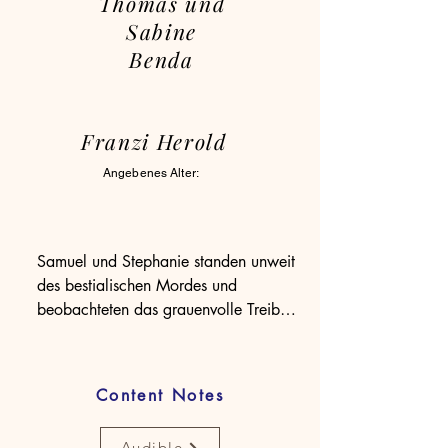
Thomas und
Sabine
Benda
Franzi Herold
Angebenes Alter:
Samuel und Stephanie standen unweit 
des bestialischen Mordes und 
beobachteten das grauenvolle Treiben 
des menschlichen Monsters.

Stephanies türkisfarbene Augen 
blickten ernst, fast schon böse. Ihre 
Content Notes
feinen Lippen bildeten einen dünnen 
Strich, ehe sie entgegnete. »Mir ist 
Audible