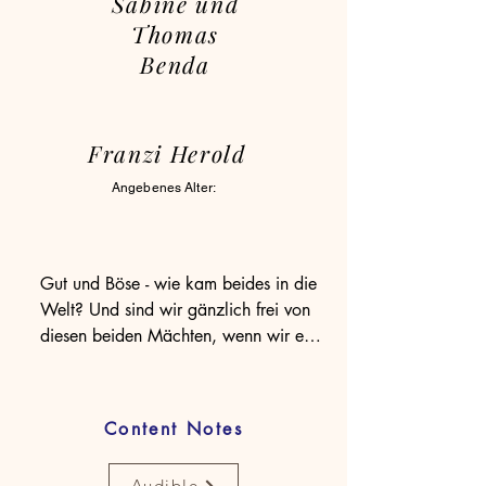
Sabine und
Thomas
Benda
Franzi Herold
Angebenes Alter:
Gut und Böse - wie kam beides in die 
Welt? Und sind wir gänzlich frei von 
diesen beiden Mächten, wenn wir es 
uns lange genug einreden?

Es ist mühsam darüber nachzudenken, 
denn es gibt für uns alle Pläne, die 
Content Notes
älter sind als die Menschheit selbst, 
geschrieben vor langer Zeit … und sie 
Audible