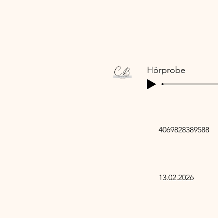
 AN
 AN
Hörprobe
4069828389588
13.02.2026