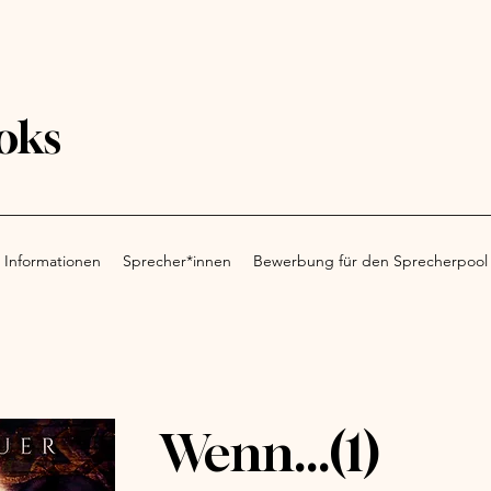
oks
 Informationen
Sprecher*innen
Bewerbung für den Sprecherpool
Wenn...(1)