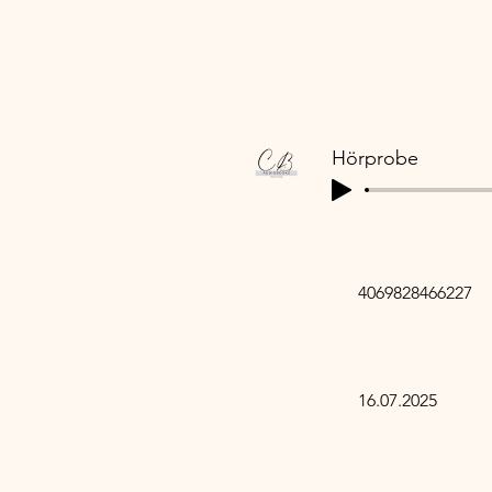
18 
18 
Hörprobe
4069828466227
16.07.2025