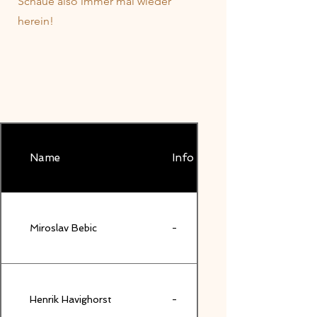
Schaue also immer mal wieder
herein!
Name
Info an die Autoren
Miroslav Bebic
-
Henrik Havighorst
-