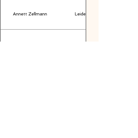
Annett Zellmann
Leider habe ich im Moment kei
Uta Panschow
Fertigstellung voraussichtlic