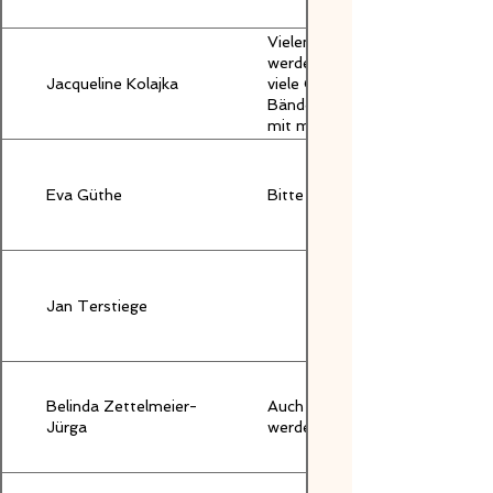
Vielen Dank für die Anfrage, l
werde ich unter diesem Umfang
Jacqueline Kolajka
viele Charaktere unterwegs sin
Bände herausfordernd. Dein Gen
mit meinem Geschmack einher. I
Eva Güthe
Bitte die genaue Aussprache d
Jan Terstiege
Belinda Zettelmeier-
Auch hier, leider ist mein RS 
Jürga
werden.