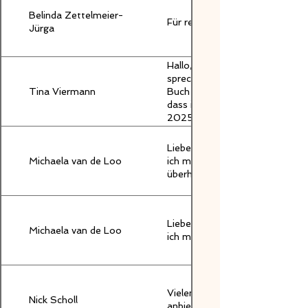
Belinda Zettelmeier-
Für reines RS habe ich leider 
Jürga
Hallo, mir gefällt sehr, wie flie
sprechen und ich freue mich, 
Tina Viermann
Buch mit meiner Stimme einem 
dass ich das Hörbuch aufgrun
2025 fertigstellen können werd
Liebe Karin, vielen Dank für di
Michaela van de Loo
ich mir hier nur ein RS plus od
überhaupt möglich? Liebe Grüß
Liebe Karin, vielen Dank für di
Michaela van de Loo
ich mir hier nur ein RS plus o
Vielen dank auch für die Einlad
Nick Scholl
anbieten kann.