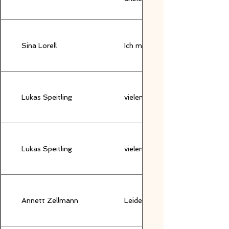
Sina Lorell
Ich möchte keine Audition abg
Lukas Speitling
vielen Dank für die Anfrage. B
Lukas Speitling
vielen Dank für die Anfrage. B
Annett Zellmann
Leider habe ich zur Zeit keine 