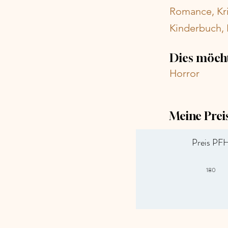
Romance, Kri
Kinderbuch,
Dies möcht
Horror
Meine Prei
Preis PF
180