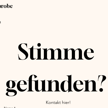
probe
4
Stimme 
ge
Kontakt hier!