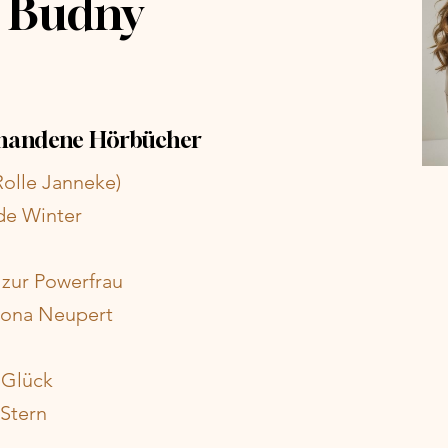
 Budny
rhandene Hörbücher
Rolle Janneke)
de Winter
 zur Powerfrau
mona Neupert
s Glück
 Stern