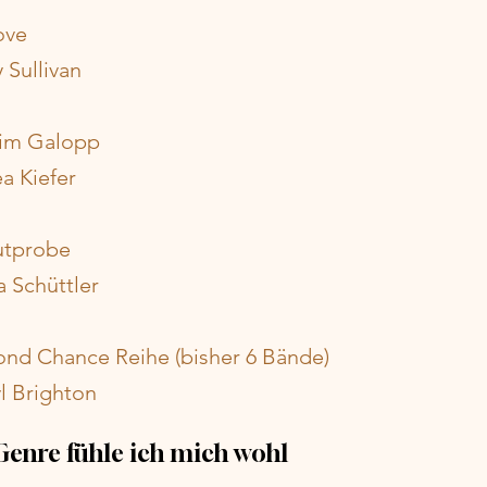
ove
y Sullivan
 im Galopp
a Kiefer
utprobe
a Schüttler
ond Chance Reihe (bisher 6 Bände)
l Brighton
Genre fühle ich mich wohl