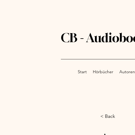
CB - Audiobo
Start
Hörbücher
Autoren
< Back