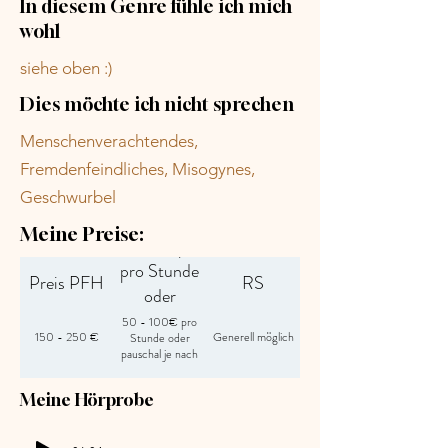
In diesem Genre fühle ich mich
wohl
siehe oben :)
Dies möchte ich nicht sprechen
Menschenverachtendes,
Fremdenfeindliches, Misogynes,
Geschwurbel
Meine Preise:
Preis RS plus
pro Stunde
Preis PFH
RS
oder
Pauschalbetrag
50 - 100€ pro
150 - 250 €
Generell möglich
Stunde oder
pauschal je nach
Länge
Meine Hörprobe