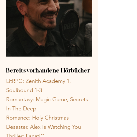
Bereits vorhandene Hörbücher
LitRPG: Zenith Academy 1,
Soulbound 1-3
Romantasy: Magic Game, Secrets
In The Deep
Romance: Holy Christmas
Desaster, Alex Is Watching You
Thriller: FanatiC