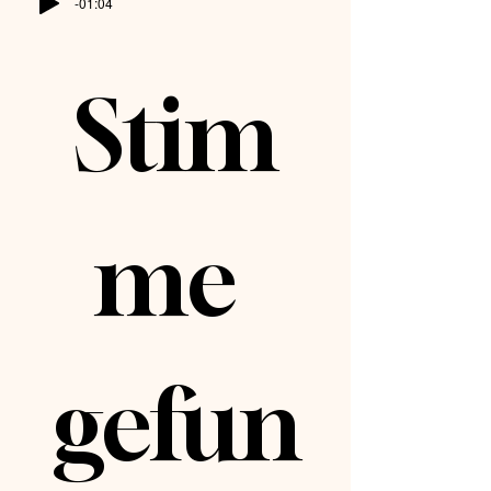
-01:04
Stim
me 
gefun