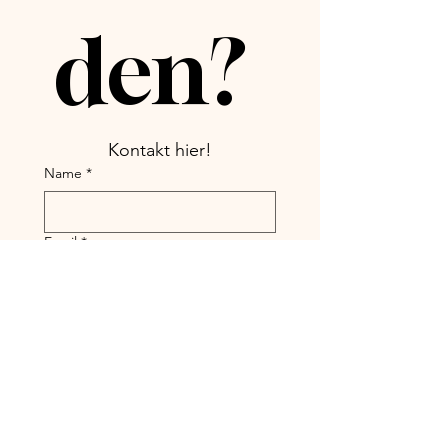
den? 
Kontakt hier!
Name
*
Email
*
Link zum Buch
*
Name der Stimme
*