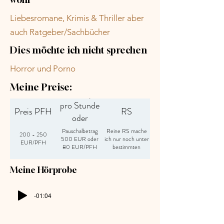
Liebesromane, Krimis & Thriller aber
auch Ratgeber/Sachbücher
Dies möchte ich nicht sprechen
Horror und Porno
Meine Preise:
Preis RS plus
pro Stunde
Preis PFH
RS
oder
Pauschalbetrag
Pauschalbetrag
Reine RS mache
200 - 250
500 EUR oder
ich nur noch unter
EUR/PFH
80 EUR/PFH
bestimmten
zzgl. 30%
Bedingungen wie
Tantiemen
z.B. einem sehr
Meine Hörprobe
guten Kindle
Rang, einer sehr
bekannten
Autorin, einer
-01:04
Autorin mit
(großer)
Community, wenn