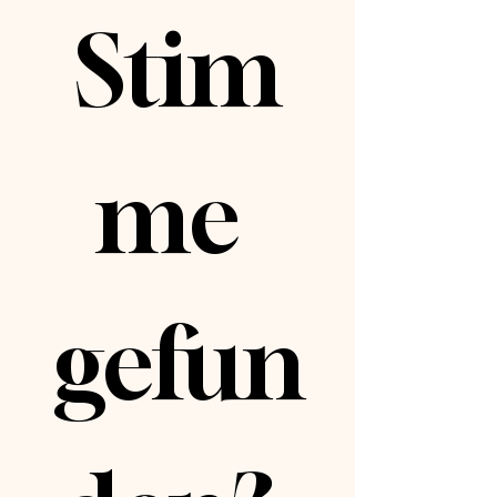
Werbung
Stim
geschaltet wird
usw. Das alles kann
natürlich
besprochen und
verhandelt
werden.
me 
gefun