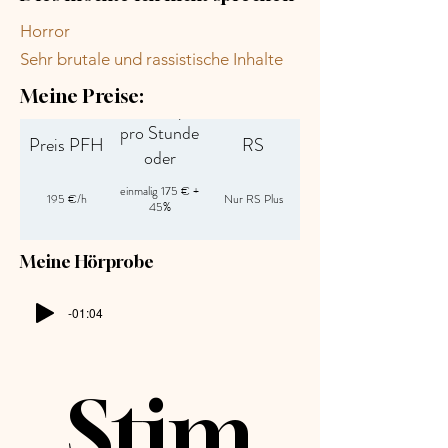
Horror
Sehr brutale und rassistische Inhalte
Meine Preise:
Preis RS plus
pro Stunde
Preis PFH
RS
oder
Pauschalbetrag
einmalig 175 € +
195 €/h
Nur RS Plus
45%
Meine Hörprobe
-01:04
Stim