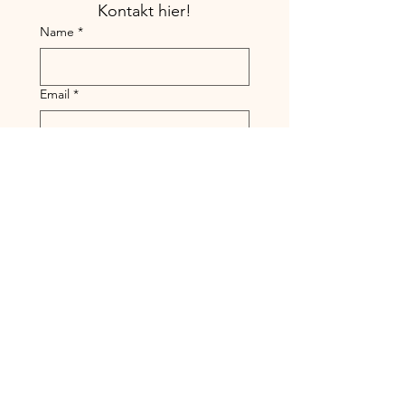
Kontakt hier!
Name
*
Email
*
Link zum Buch
*
Name der Stimme
*
Bezahlung der Stimme
Bitte die Vergütung des Sprechers 
auswählen, nach Vorgabe. 
Nachricht an die Stimme
*