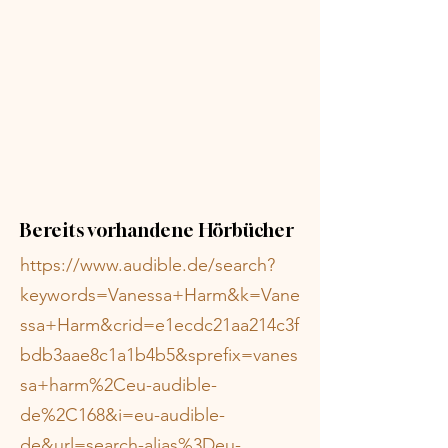
Bereits vorhandene Hörbücher
https://www.audible.de/search?
keywords=Vanessa+Harm&k=Vane
ssa+Harm&crid=e1ecdc21aa214c3f
bdb3aae8c1a1b4b5&sprefix=vanes
sa+harm%2Ceu-audible-
de%2C168&i=eu-audible-
de&url=search-alias%3Deu-