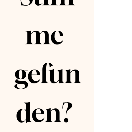
me 
gefun
den? 