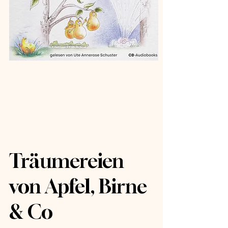
 JA
 JA
Träumereien
von Apfel, Birne
& Co